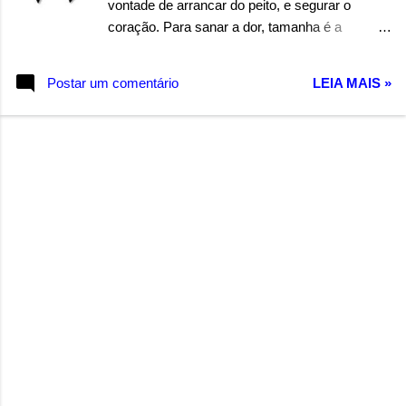
vontade de arrancar do peito, e segurar o
coração. Para sanar a dor, tamanha é a
sofridão. E este sofrimento, por todos será
sentido. Ficando isento somente, aquele antes
Postar um comentário
LEIA MAIS »
partido. Que toda esta angústia, seja por
alguém que os dava alegria. Pior de tudo seria,
sentir a mesma agonia por quem não se foi.
Somente deixou indiferença e apatia. Autor:
Wandermilton Souza Corrêa