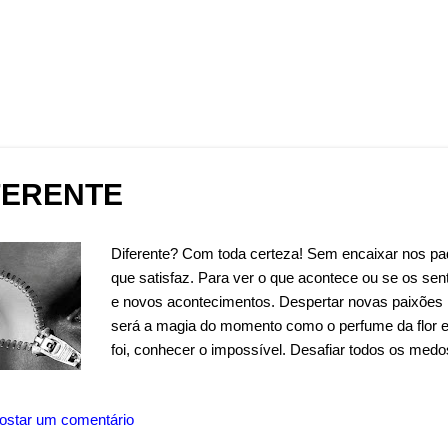
FERENTE
Diferente? Com toda certeza! Sem encaixar nos p
que satisfaz. Para ver o que acontece ou se os sen
e novos acontecimentos. Despertar novas paixões 
será a magia do momento como o perfume da flor e
foi, conhecer o impossível. Desafiar todos os medos
toda situação. Sentir-se livre e sem maldade. Ouv
sem segredos. Escrever o futuro, nas asas da im
ostar um comentário
com os pés no chão. Andar de cabeça erguida e de s
todos os fardos. Diferente ? Autor: Wandermilton S