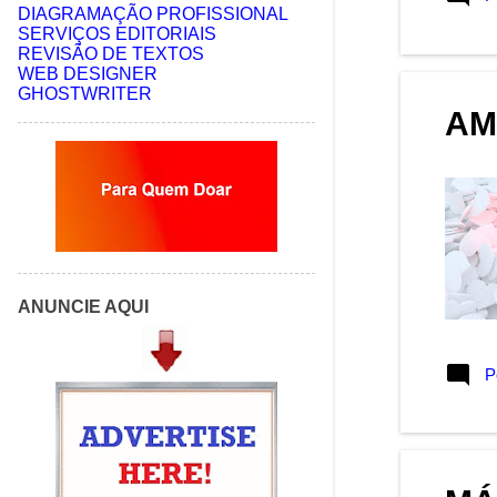
DIAGRAMAÇÃO PROFISSIONAL
abril 2021
6
SERVIÇOS EDITORIAIS
REVISÃO DE TEXTOS
março 2021
4
WEB DESIGNER
GHOSTWRITER
fevereiro 2021
12
AM
janeiro 2021
5
dezembro 2020
1
novembro 2020
1
outubro 2020
5
junho 2020
7
ANUNCIE AQUI
maio 2020
6
abril 2020
2
P
março 2020
3
fevereiro 2020
1
dezembro 2019
3