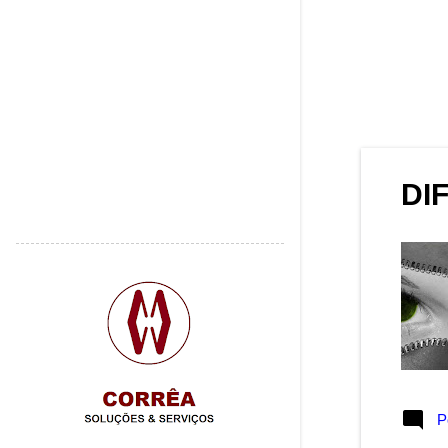
julho 2018
1
junho 2018
2
maio 2018
3
abril 2018
1
março 2018
1
fevereiro 2018
3
DI
dezembro 2017
3
novembro 2017
1
outubro 2017
4
setembro 2017
4
agosto 2017
4
julho 2017
3
junho 2017
2
P