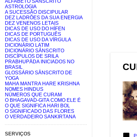
ALFABETO SÂNSCRITO
ASTROLOGIA
junho 2024
3
A SUCESSÃO DISCIPULAR
DEZ LADRÕES DA SUA ENERGIA
maio 2024
2
DEZ VENENOS LETAIS
DICAS DE USO DO HÍFEN
abril 2024
3
DICAS DE PORTUGUÊS
DICAS DE USO DA VÍRGULA
março 2024
3
DICIONÁRIO LATIM
fevereiro 2024
DICIONÁRIO SÂNSCRITO
2
DISCÍPULOS DE SRILA
dezembro 2023
3
PRABHUPĀDA INICIADOS NO
CU
BRASIL
novembro 2023
2
GLOSSÁRIO SÂNSCRITO DE
YOGA
julho 2022
4
MAHA MANTRA HARE KRISHNA
NOMES HINDUS
março 2022
3
NÚMEROS QUE CURAM
O BHAGAVAD-GITA COMO ELE É
agosto 2021
5
O QUE SIGNIFICA HARI BOL
O SIGNIFICADO DAS FLORES
julho 2021
4
O VERDADEIRO SANKIRTANA
junho 2021
6
maio 2021
SERVIÇOS
5
P