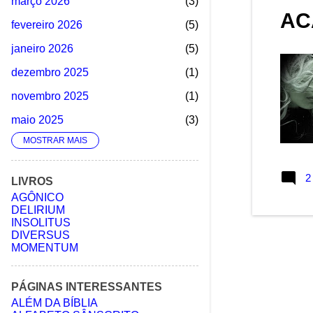
março 2026
3
AC
fevereiro 2026
5
janeiro 2026
5
dezembro 2025
1
novembro 2025
1
maio 2025
3
MOSTRAR MAIS
abril 2025
5
março 2025
5
2
LIVROS
fevereiro 2025
1
AGÔNICO
DELIRIUM
janeiro 2025
2
INSOLITUS
DIVERSUS
dezembro 2024
3
MOMENTUM
novembro 2024
1
agosto 2024
4
PÁGINAS INTERESSANTES
ALÉM DA BÍBLIA
julho 2024
1