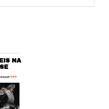
____________
EIS NA
RSE
>>>
CESSAR 