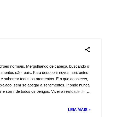
adrões normais. Mergulhando de cabeça, buscando o
timentos são reais. Para descobrir novos horizontes
e saborear todos os momentos. E o que acontecer,
xalado, sem se apegar a sentimentos. Ir onde nunca
 e sorrir de todos os perigos. Viver a realidade de
ir somente o coração. Ir sem medo, sem mistérios e
aginação. Conquistar novos mundos, mas sempre
LEIA MAIS »
orriso largo, para curar todas as feridas e esquecer
ouza Corrêa