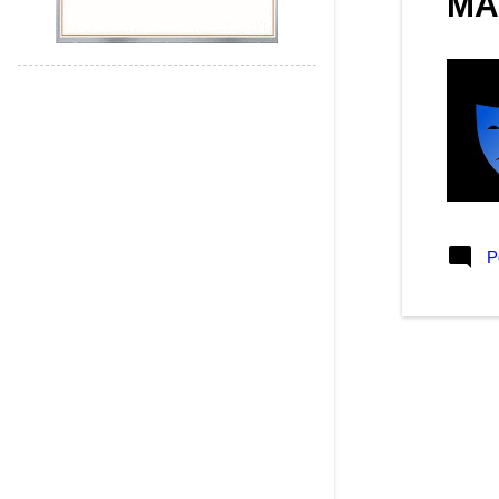
MÁ
outubro 2019
1
agosto 2019
2
julho 2019
1
junho 2019
2
maio 2019
1
março 2019
2
fevereiro 2019
5
P
janeiro 2019
2
dezembro 2018
2
novembro 2018
2
outubro 2018
4
setembro 2018
3
agosto 2018
1