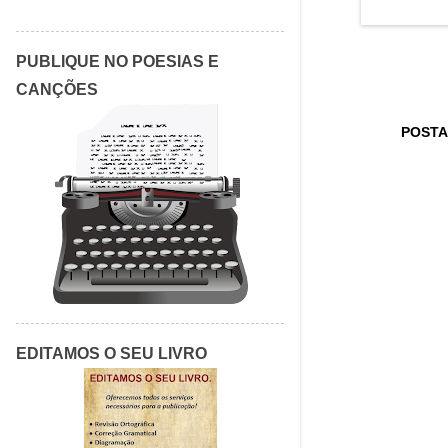
abril 2017
3
março 2017
5
PUBLIQUE NO POESIAS E
fevereiro 2017
5
CANÇÕES
janeiro 2017
1
POSTA
dezembro 2016
1
novembro 2016
1
outubro 2016
1
setembro 2016
20
agosto 2016
6
julho 2016
1
maio 2016
1
EDITAMOS O SEU LIVRO
março 2016
2
fevereiro 2016
4
janeiro 2016
2