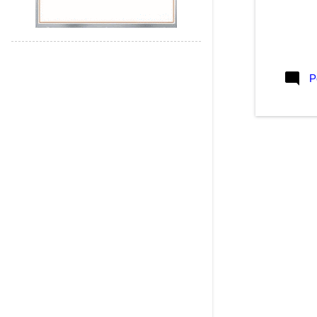
outubro 2019
1
agosto 2019
2
julho 2019
1
P
junho 2019
2
maio 2019
1
março 2019
2
fevereiro 2019
5
janeiro 2019
2
dezembro 2018
2
novembro 2018
2
outubro 2018
4
setembro 2018
3
agosto 2018
1