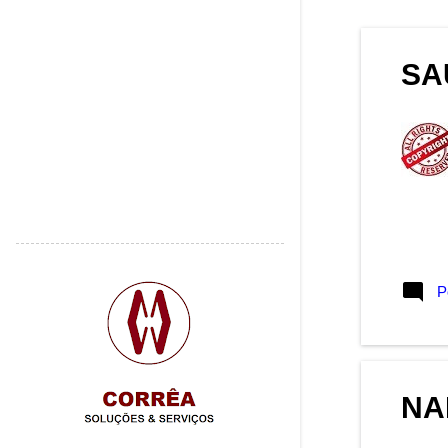
julho 2018
1
junho 2018
2
SA
maio 2018
3
abril 2018
1
março 2018
1
fevereiro 2018
3
dezembro 2017
3
novembro 2017
1
outubro 2017
4
P
setembro 2017
4
agosto 2017
4
julho 2017
3
NA
junho 2017
2