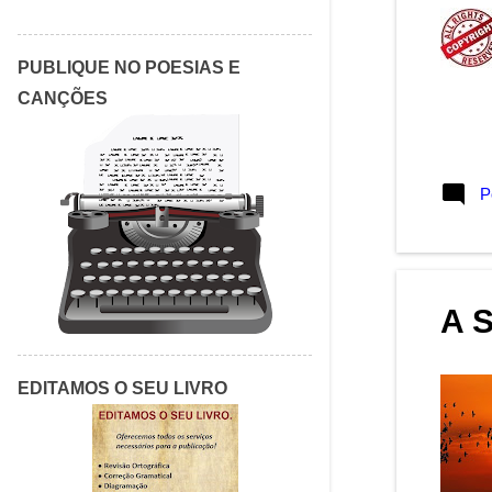
abril 2017
3
março 2017
5
PUBLIQUE NO POESIAS E
fevereiro 2017
5
CANÇÕES
janeiro 2017
1
dezembro 2016
1
novembro 2016
1
P
outubro 2016
1
setembro 2016
20
agosto 2016
6
A 
julho 2016
1
maio 2016
1
EDITAMOS O SEU LIVRO
março 2016
2
fevereiro 2016
4
janeiro 2016
2