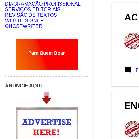
DIAGRAMAÇÃO PROFISSIONAL
abril 2021
6
SERVIÇOS EDITORIAIS
AC
REVISÃO DE TEXTOS
março 2021
4
WEB DESIGNER
GHOSTWRITER
fevereiro 2021
12
janeiro 2021
5
dezembro 2020
1
novembro 2020
1
P
outubro 2020
5
junho 2020
7
ANUNCIE AQUI
maio 2020
6
abril 2020
2
EN
março 2020
3
fevereiro 2020
1
dezembro 2019
3