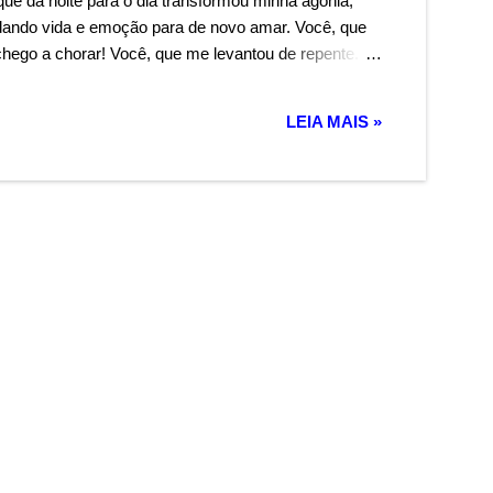
ue dá noite para o dia transformou minha agonia,
dando vida e emoção para de novo amar. Você, que
chego a chorar! Você, que me levantou de repente.
e transformou o meu grito, num sussurro tão bonito,
frer. É você que venero. Você é tudo que quero, só
LEIA MAIS »