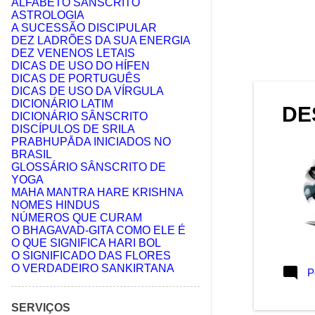
ALFABETO SÂNSCRITO
ASTROLOGIA
junho 2024
3
A SUCESSÃO DISCIPULAR
DEZ LADRÕES DA SUA ENERGIA
maio 2024
2
DEZ VENENOS LETAIS
DICAS DE USO DO HÍFEN
abril 2024
3
DICAS DE PORTUGUÊS
DICAS DE USO DA VÍRGULA
março 2024
3
DICIONÁRIO LATIM
DE
fevereiro 2024
DICIONÁRIO SÂNSCRITO
2
DISCÍPULOS DE SRILA
dezembro 2023
3
PRABHUPĀDA INICIADOS NO
BRASIL
novembro 2023
2
GLOSSÁRIO SÂNSCRITO DE
YOGA
julho 2022
4
MAHA MANTRA HARE KRISHNA
NOMES HINDUS
março 2022
3
NÚMEROS QUE CURAM
O BHAGAVAD-GITA COMO ELE É
agosto 2021
5
O QUE SIGNIFICA HARI BOL
O SIGNIFICADO DAS FLORES
julho 2021
4
O VERDADEIRO SANKIRTANA
P
junho 2021
6
maio 2021
SERVIÇOS
5