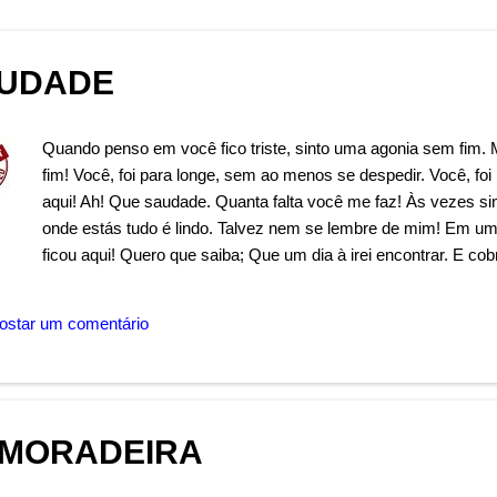
UDADE
Quando penso em você fico triste, sinto uma agonia sem fim. 
fim! Você, foi para longe, sem ao menos se despedir. Você, fo
aqui! Ah! Que saudade. Quanta falta você me faz! Às vezes si
onde estás tudo é lindo. Talvez nem se lembre de mim! Em u
ficou aqui! Quero que saiba; Que um dia à irei encontrar. E cob
poderei continuar! Autor: Wandermilton Souza Corrêa
ostar um comentário
MORADEIRA