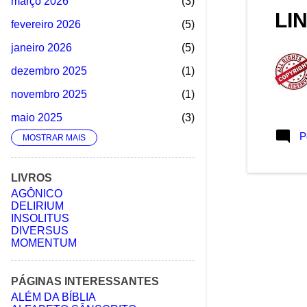
março 2026
3
LI
fevereiro 2026
5
janeiro 2026
5
dezembro 2025
1
novembro 2025
1
maio 2025
3
P
MOSTRAR MAIS
abril 2025
5
março 2025
5
LIVROS
fevereiro 2025
1
AGÔNICO
DELIRIUM
janeiro 2025
2
INSOLITUS
DIVERSUS
dezembro 2024
3
MOMENTUM
novembro 2024
1
agosto 2024
4
PÁGINAS INTERESSANTES
ALÉM DA BÍBLIA
julho 2024
1