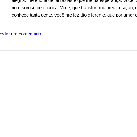
alegria, me enche de fantasias e que me dá esperança. Você, q
num sorriso de criança! Você, que transformou meu coração, 
conhece tanta gente, você me fez tão diferente, que por amor 
que me fez olhar para frente, para amar num infinito. Você, qu
sem ao menos ter me visto! Você, que me fez amar e me faz so
ostar um comentário
quero te conhecer! Autor: Wandermilton Souza Corrêa