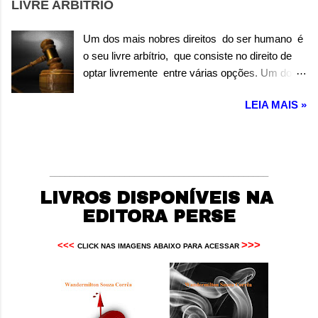
LIVRE ARBÍTRIO
em toda religião, e que somos filhos do mesmo
Pai, Deus de toda criação. Autor: Wandermilton
Um dos mais nobres direitos do ser humano é
Souza Corrêa
o seu livre arbítrio, que consiste no direito de
optar livremente entre várias opções. Um dos
mais nobres deveres do ser humano é colher
LEIA MAIS »
os frutos das suas opções, sejam boas ou
más. Autor: Wandermilton Souza Corrêa
____________________________________________
LIVROS DISPONÍVEIS NA
EDITORA PERSE
>>>
<<<
CLICK NAS IMAGENS ABAIXO PARA ACESSAR 