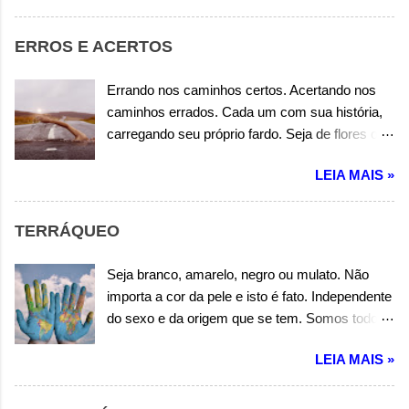
melhor sensação. Na cidade ou na estrada,
confio no meu alazão. Companheiro de toda
ERROS E ACERTOS
jornada, adrenalina e emoção. Voa meu alazão
de ferro, mostre como és veloz. Ultrapasse os
Errando nos caminhos certos. Acertando nos
obstáculos, deixando todos atrás de nós. Autor:
caminhos errados. Cada um com sua história,
Wandermilton Souza Corrêa
carregando seu próprio fardo. Seja de flores ou
espinhos, alegrias ou tristezas. Cada um no seu
LEIA MAIS »
caminho de verdades ou incertezas. A vida não
vem com manual de instrução. Às vezes é
somente errando que se aprende uma lição.
TERRÁQUEO
Portanto os erros, nem sempre são erros em
vão. Autor: Wandermilton Souza Corrêa
Seja branco, amarelo, negro ou mulato. Não
importa a cor da pele e isto é fato. Independente
do sexo e da origem que se tem. Somos todos
filhos desta terra, portanto terráqueos também.
LEIA MAIS »
O que nos diferencia, são somente questões
culturais. Mas isso não é motivo para sermos
tão desiguais. Amai-vos uns aos outros é dito