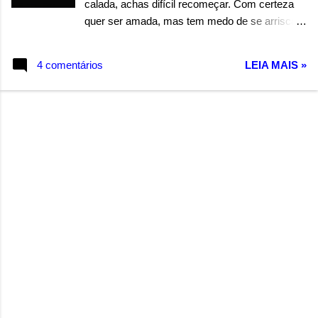
calada, achas difícil recomeçar. Com certeza
quer ser amada, mas tem medo de se arriscar.
Talvez espere encontrar, alguém totalmente
perfeito. Mas pode se frustrar. Pois ninguém
4 comentários
LEIA MAIS »
nasce, com isso escrito no peito. Dê uma
chance a quem lhe demonstre, carinho e
afeição. Pois esse é o caminho, para chegar ao
coração. Autor: Wandermilton Souza Corrêa