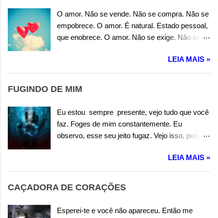
O amor. Não se vende. Não se compra. Não se
empobrece. O amor. É natural. Estado pessoal,
que enobrece. O amor. Não se exige. Não se
precisa. Não se carece. O amor. É espontâneo.
LEIA MAIS »
Estado de graça, que se estabelece. O amor.
Não é egoísta. Não é pessimista. Não é ilusão.
O amor. É solidário. Estado real de um coração.
FUGINDO DE MIM
Autor: Wandermilton Souza Corrêa
Eu estou sempre presente, vejo tudo que você
faz. Foges de mim constantemente. Eu
observo, esse seu jeito fugaz. Vejo isso, pois
não me olhas. As suas mentiras dizem assim.
LEIA MAIS »
Mesmo quando você chora. As verdades não
saem, e você foge de mim. Você foge de mim.
Você foge de mim. Eu queria que me contasse
CAÇADORA DE CORAÇÕES
e abrisse seu coração, enfim. E somente a
verdade falasse. Mas não me olhas e você foge
Esperei-te e você não apareceu. Então me
de mim. Você foge de mim. Você foge de mim.