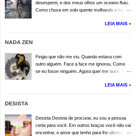
desesperei, e dos meus olhos um oceano fluiu.
Você foge de mim. Você foge de mim. Autor:
Como chuva em solo quente molhando a terra
Wandermilton Souza Corrêa
ardente. Um coração latente, do meu peito saiu
LEIA MAIS »
apossando-se da minha mente que já não era
mais hostil. Eu só queria a felicidade. Ando
agora sem rumo, procurando-te em outros
NADA ZEN
mundos e em todas as cidades. Será que você
está em outro planeta ou em outra dimensão.
Fingiu que não me viu. Quando estava com
Procurado novos amores, torturando outro
outro alguém. Face a face me ignorou. Como
coração. Autor: Wandermilton Souza Corrêa
se eu fosse ninguém. Agora quer me ouvir. Só
porque está sozinha. Más não adianta insistir.
LEIA MAIS »
Você não é mais minha. Você é sempre igual. É
um mistério que não se desfaz. E só me fez
mal. Por isso pense. Em todos os males. Que
DESISTA
você fez em mim. Pense. Em todos os
detalhes, e é por isso, que não te quero para
Desista Desista de procurar, eu sou a pessoa
mim. Pense. Em todos os males que você fez
certa para você. Em outros braços você não vai
em mim. Pense. Em todos os detalhes, e é por
encontrar, o amor que tenho para lhe oferecer.