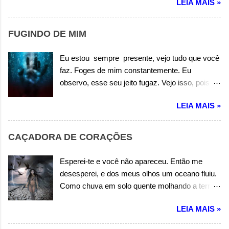
LEIA MAIS »
Estado de graça, que se estabelece. O amor.
Não é egoísta. Não é pessimista. Não é ilusão.
O amor. É solidário. Estado real de um coração.
FUGINDO DE MIM
Autor: Wandermilton Souza Corrêa
Eu estou sempre presente, vejo tudo que você
faz. Foges de mim constantemente. Eu
observo, esse seu jeito fugaz. Vejo isso, pois
não me olhas. As suas mentiras dizem assim.
LEIA MAIS »
Mesmo quando você chora. As verdades não
saem, e você foge de mim. Você foge de mim.
Você foge de mim. Eu queria que me contasse
CAÇADORA DE CORAÇÕES
e abrisse seu coração, enfim. E somente a
verdade falasse. Mas não me olhas e você foge
Esperei-te e você não apareceu. Então me
de mim. Você foge de mim. Você foge de mim.
desesperei, e dos meus olhos um oceano fluiu.
Você foge de mim. Você foge de mim. Autor:
Como chuva em solo quente molhando a terra
Wandermilton Souza Corrêa
ardente. Um coração latente, do meu peito saiu
LEIA MAIS »
apossando-se da minha mente que já não era
mais hostil. Eu só queria a felicidade. Ando