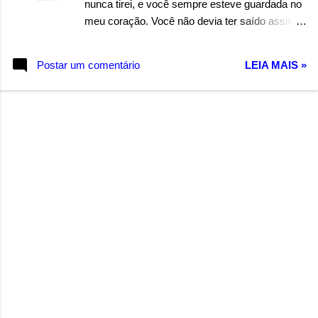
nunca tirei, e você sempre esteve guardada no
meu coração. Você não devia ter saído assim
desse jeito sem explicação. Acreditou demais e
trocou todo o meu amor por uma ilusão. Agora
Postar um comentário
LEIA MAIS »
você chora. Agora não tem volta. Agora você
chora. Agora não tem volta. E vai ser sempre
assim. Não adianta chorar, você vai ter que
pagar por tudo que tirou de mim. Você se
esqueceu que o mundo dá voltas e brincou
com o meu sentimento. E como na vida tudo
que vai volta o que voltou para você foi o
sofrimento. Autor: Wandermilton Souza Corrêa