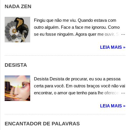
agora sem rumo, procurando-te em outros
NADA ZEN
mundos e em todas as cidades. Será que você
está em outro planeta ou em outra dimensão.
Fingiu que não me viu. Quando estava com
Procurado novos amores, torturando outro
outro alguém. Face a face me ignorou. Como
coração. Autor: Wandermilton Souza Corrêa
se eu fosse ninguém. Agora quer me ouvir. Só
porque está sozinha. Más não adianta insistir.
LEIA MAIS »
Você não é mais minha. Você é sempre igual. É
um mistério que não se desfaz. E só me fez
mal. Por isso pense. Em todos os males. Que
DESISTA
você fez em mim. Pense. Em todos os
detalhes, e é por isso, que não te quero para
Desista Desista de procurar, eu sou a pessoa
mim. Pense. Em todos os males que você fez
certa para você. Em outros braços você não vai
em mim. Pense. Em todos os detalhes, e é por
encontrar, o amor que tenho para lhe oferecer.
isso, que não te quero para mim. Espero que
Desista Desista de relutar, em aceitar o meu
você, um dia encontre um bom alguém. Que te
LEIA MAIS »
amor. Em outras bocas você não vai encontrar,
entenda e aceite, esse seu jeito nada zen. Mas
melhor nem igual sabor. Desista Desista dessa
se você insistir. Em algo que não vale, nem ao
incessante busca, em encontrar a felicidade.
ENCANTADOR DE PALAVRAS
menos sorrir. Não estarei aqui. E nem ninguém.
Pois eu sou esse alguém, que de você sente