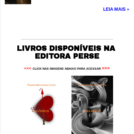
mais nobres deveres do ser humano é colher
LEIA MAIS »
os frutos das suas opções, sejam boas ou
más. Autor: Wandermilton Souza Corrêa
____________________________________________
LIVROS DISPONÍVEIS NA
EDITORA PERSE
>>>
<<<
CLICK NAS IMAGENS ABAIXO PARA ACESSAR 