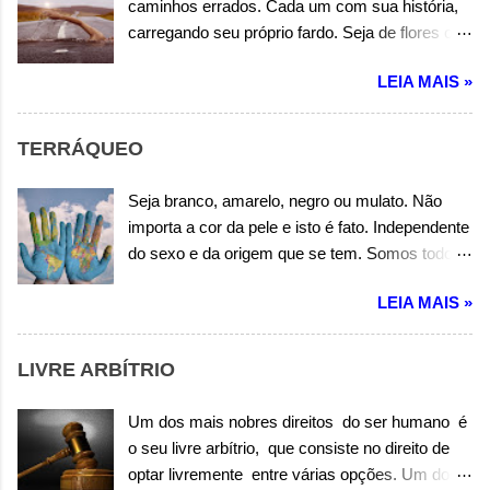
caminhos errados. Cada um com sua história,
Wandermilton Souza Corrêa
carregando seu próprio fardo. Seja de flores ou
espinhos, alegrias ou tristezas. Cada um no seu
LEIA MAIS »
caminho de verdades ou incertezas. A vida não
vem com manual de instrução. Às vezes é
somente errando que se aprende uma lição.
TERRÁQUEO
Portanto os erros, nem sempre são erros em
vão. Autor: Wandermilton Souza Corrêa
Seja branco, amarelo, negro ou mulato. Não
importa a cor da pele e isto é fato. Independente
do sexo e da origem que se tem. Somos todos
filhos desta terra, portanto terráqueos também.
LEIA MAIS »
O que nos diferencia, são somente questões
culturais. Mas isso não é motivo para sermos
tão desiguais. Amai-vos uns aos outros é dito
LIVRE ARBÍTRIO
em toda religião, e que somos filhos do mesmo
Pai, Deus de toda criação. Autor: Wandermilton
Um dos mais nobres direitos do ser humano é
Souza Corrêa
o seu livre arbítrio, que consiste no direito de
optar livremente entre várias opções. Um dos