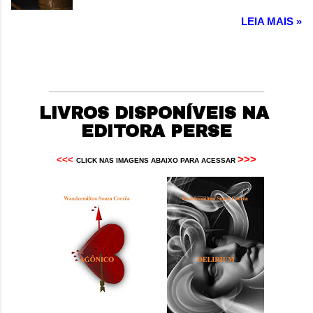
mais nobres deveres do ser humano é colher
LEIA MAIS »
os frutos das suas opções, sejam boas ou
más. Autor: Wandermilton Souza Corrêa
____________________________________________
LIVROS DISPONÍVEIS NA
EDITORA PERSE
>>>
<<<
CLICK NAS IMAGENS ABAIXO PARA ACESSAR 