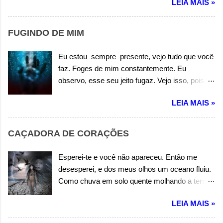
LEIA MAIS »
Estado de graça, que se estabelece. O amor.
Não é egoísta. Não é pessimista. Não é ilusão.
O amor. É solidário. Estado real de um coração.
FUGINDO DE MIM
Autor: Wandermilton Souza Corrêa
Eu estou sempre presente, vejo tudo que você
faz. Foges de mim constantemente. Eu
observo, esse seu jeito fugaz. Vejo isso, pois
não me olhas. As suas mentiras dizem assim.
LEIA MAIS »
Mesmo quando você chora. As verdades não
saem, e você foge de mim. Você foge de mim.
Você foge de mim. Eu queria que me contasse
CAÇADORA DE CORAÇÕES
e abrisse seu coração, enfim. E somente a
verdade falasse. Mas não me olhas e você foge
Esperei-te e você não apareceu. Então me
de mim. Você foge de mim. Você foge de mim.
desesperei, e dos meus olhos um oceano fluiu.
Você foge de mim. Você foge de mim. Autor:
Como chuva em solo quente molhando a terra
Wandermilton Souza Corrêa
ardente. Um coração latente, do meu peito saiu
LEIA MAIS »
apossando-se da minha mente que já não era
mais hostil. Eu só queria a felicidade. Ando