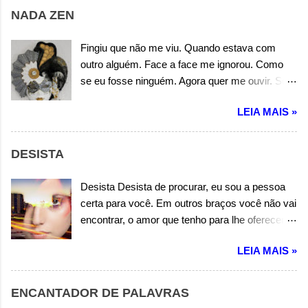
agora sem rumo, procurando-te em outros
NADA ZEN
mundos e em todas as cidades. Será que você
está em outro planeta ou em outra dimensão.
Fingiu que não me viu. Quando estava com
Procurado novos amores, torturando outro
outro alguém. Face a face me ignorou. Como
coração. Autor: Wandermilton Souza Corrêa
se eu fosse ninguém. Agora quer me ouvir. Só
porque está sozinha. Más não adianta insistir.
LEIA MAIS »
Você não é mais minha. Você é sempre igual. É
um mistério que não se desfaz. E só me fez
mal. Por isso pense. Em todos os males. Que
DESISTA
você fez em mim. Pense. Em todos os
detalhes, e é por isso, que não te quero para
Desista Desista de procurar, eu sou a pessoa
mim. Pense. Em todos os males que você fez
certa para você. Em outros braços você não vai
em mim. Pense. Em todos os detalhes, e é por
encontrar, o amor que tenho para lhe oferecer.
isso, que não te quero para mim. Espero que
Desista Desista de relutar, em aceitar o meu
você, um dia encontre um bom alguém. Que te
LEIA MAIS »
amor. Em outras bocas você não vai encontrar,
entenda e aceite, esse seu jeito nada zen. Mas
melhor nem igual sabor. Desista Desista dessa
se você insistir. Em algo que não vale, nem ao
incessante busca, em encontrar a felicidade.
ENCANTADOR DE PALAVRAS
menos sorrir. Não estarei aqui. E nem ninguém.
Pois eu sou esse alguém, que de você sente