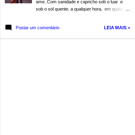
ame. Com sanidade e capricho sob o luar e
sob o sol quente. a qualquer hora, em qualquer
lugar, me ame somente. Me ame. Com
atitudes e palavras demonstradas diariamente.
Postar um comentário
LEIA MAIS »
Com gestos, carinhos e sorrisos, me ame
somente. Me ame. Com todas as palavras de
qualquer idioma fluente ou não diga nada, me
ame somente. Autor: Wandermilton Souza
Corrêa