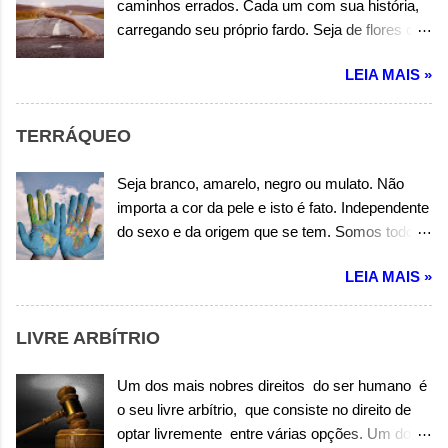
caminhos errados. Cada um com sua história,
Wandermilton Souza Corrêa
carregando seu próprio fardo. Seja de flores ou
espinhos, alegrias ou tristezas. Cada um no seu
LEIA MAIS »
caminho de verdades ou incertezas. A vida não
vem com manual de instrução. Às vezes é
somente errando que se aprende uma lição.
TERRÁQUEO
Portanto os erros, nem sempre são erros em
vão. Autor: Wandermilton Souza Corrêa
Seja branco, amarelo, negro ou mulato. Não
importa a cor da pele e isto é fato. Independente
do sexo e da origem que se tem. Somos todos
filhos desta terra, portanto terráqueos também.
LEIA MAIS »
O que nos diferencia, são somente questões
culturais. Mas isso não é motivo para sermos
tão desiguais. Amai-vos uns aos outros é dito
LIVRE ARBÍTRIO
em toda religião, e que somos filhos do mesmo
Pai, Deus de toda criação. Autor: Wandermilton
Um dos mais nobres direitos do ser humano é
Souza Corrêa
o seu livre arbítrio, que consiste no direito de
optar livremente entre várias opções. Um dos